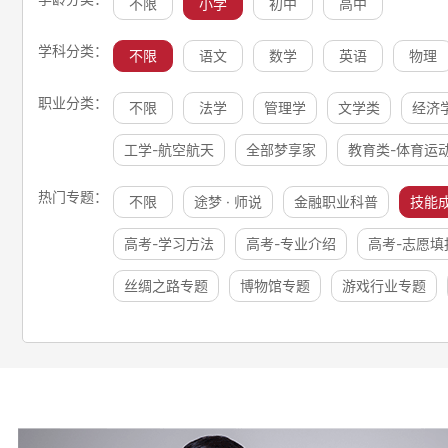
不限
小学
初中
高中
学科分类：
不限
语文
数学
英语
物理
职业分类：
不限
法学
管理学
文学类
经济
工学-航空航天
全部梦享家
教育类-体育运
热门专题：
不限
途梦 · 师说
金融职业科普
技能
高考-学习方法
高考-专业介绍
高考-志愿填
丝绸之路专题
博物馆专题
游戏行业专题