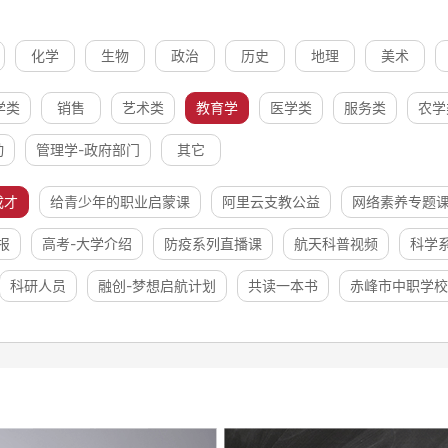
化学
生物
政治
历史
地理
美术
学类
销售
艺术类
教育学
医学类
服务类
农学
动
管理学-政府部门
其它
成才
给青少年的职业启蒙课
阿里云支教公益
网络素养专题
报
高考-大学介绍
防疫系列直播课
航天科普视频
科学
科研人员
融创-梦想启航计划
共读一本书
赤峰市中职学校