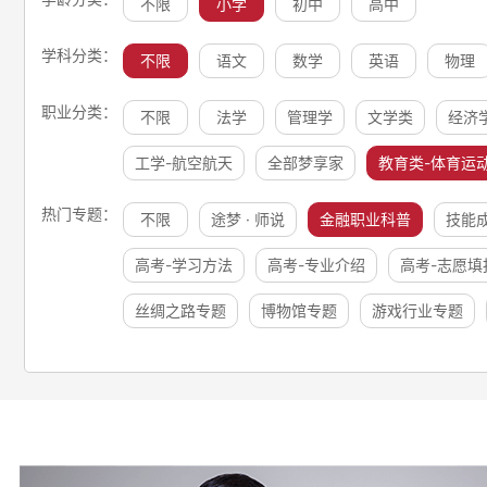
不限
小学
初中
高中
学科分类：
不限
语文
数学
英语
物理
职业分类：
不限
法学
管理学
文学类
经济
工学-航空航天
全部梦享家
教育类-体育运
热门专题：
不限
途梦 · 师说
金融职业科普
技能
高考-学习方法
高考-专业介绍
高考-志愿填
丝绸之路专题
博物馆专题
游戏行业专题