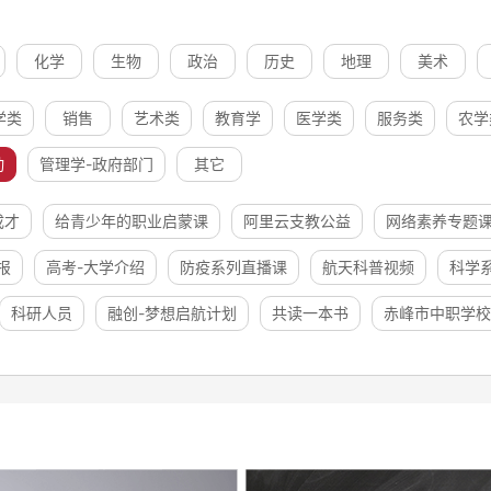
化学
生物
政治
历史
地理
美术
学类
销售
艺术类
教育学
医学类
服务类
农学
动
管理学-政府部门
其它
成才
给青少年的职业启蒙课
阿里云支教公益
网络素养专题
报
高考-大学介绍
防疫系列直播课
航天科普视频
科学
科研人员
融创-梦想启航计划
共读一本书
赤峰市中职学校