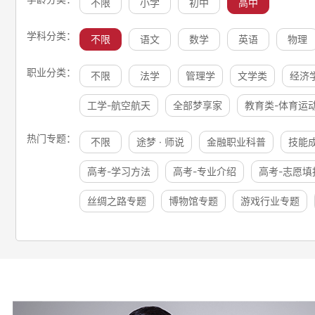
不限
小学
初中
高中
学科分类：
不限
语文
数学
英语
物理
职业分类：
不限
法学
管理学
文学类
经济
工学-航空航天
全部梦享家
教育类-体育运
热门专题：
不限
途梦 · 师说
金融职业科普
技能
高考-学习方法
高考-专业介绍
高考-志愿填
丝绸之路专题
博物馆专题
游戏行业专题