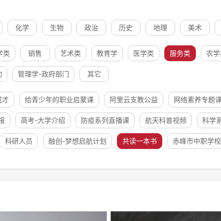
化学
生物
政治
历史
地理
美术
学类
销售
艺术类
教育学
医学类
服务类
农学
动
管理学-政府部门
其它
成才
给青少年的职业启蒙课
阿里云支教公益
网络素养专题
报
高考-大学介绍
防疫系列直播课
航天科普视频
科学
科研人员
融创-梦想启航计划
共读一本书
赤峰市中职学校