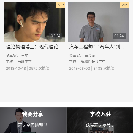
VIP
VIP
02:24
01:24
理论物理博士：现代理论物理研究什么？
汽车工程师：“汽车人”到底酷不酷
梦享家：
王星
梦享家：
满会龙
学校：
马岭中学
学校： 新疆巴楚县二中
2018-10-18 | 3572 次播放
2018-08-03 | 3483 次播放
我要分享
学校入驻
梦享家传播知识
获得梦享家分享