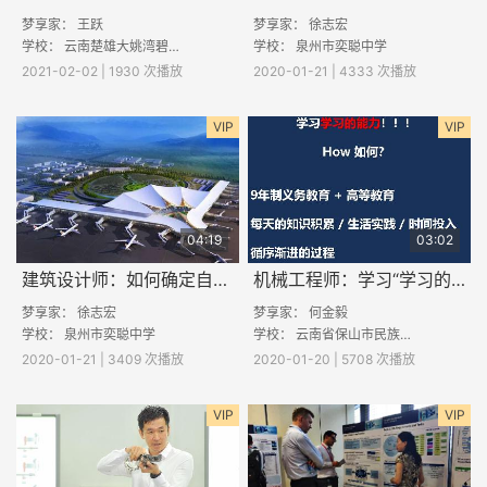
梦享家： 王跃
梦享家：
徐志宏
学校： 云南楚雄大姚湾碧中学
学校：
泉州市奕聪中学
2021-02-02 | 1930 次播放
2020-01-21 | 4333 次播放
VIP
VIP
04:19
03:02
建筑设计师：如何确定自己的目标专业和职业？
机械工程师：学习“学习的能力”
梦享家：
徐志宏
梦享家：
何金毅
学校：
泉州市奕聪中学
学校：
云南省保山市民族中学
2020-01-21 | 3409 次播放
2020-01-20 | 5708 次播放
VIP
VIP