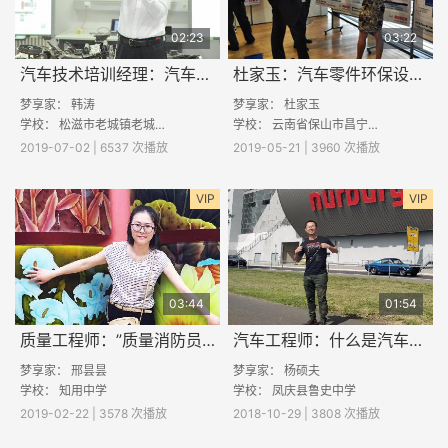
02:23
03:22
汽车技术培训经理：汽车是怎么设计出来的
杜家玉：汽车零件环保设计的要点
梦享家：
韩涛
梦享家：
杜家玉
学校：
松滋市老城镇老城初级中学
学校：
云南省保山市昌宁县一中
2019-07-02 | 6537 次播放
2019-05-21 | 3960 次播放
VIP
VIP
03:44
01:54
质量工程师：”质量消防员“是如何工作的
汽车工程师：什么是汽车工程师？
梦享家：
邢昙昙
梦享家：
杨硕夫
学校：
知用中学
学校：
凤庆县鲁史中学
2019-02-22 | 3578 次播放
2018-10-29 | 3808 次播放