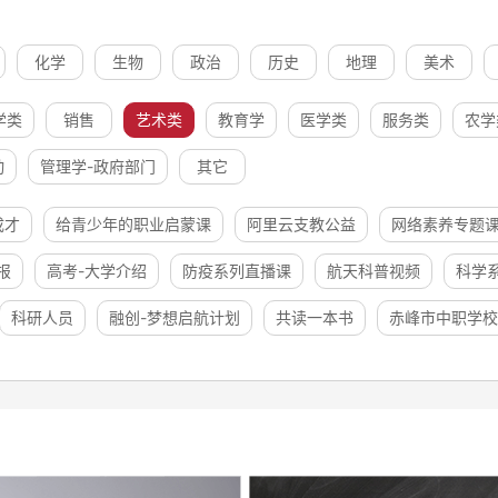
化学
生物
政治
历史
地理
美术
学类
销售
艺术类
教育学
医学类
服务类
农学
动
管理学-政府部门
其它
成才
给青少年的职业启蒙课
阿里云支教公益
网络素养专题
报
高考-大学介绍
防疫系列直播课
航天科普视频
科学
科研人员
融创-梦想启航计划
共读一本书
赤峰市中职学校