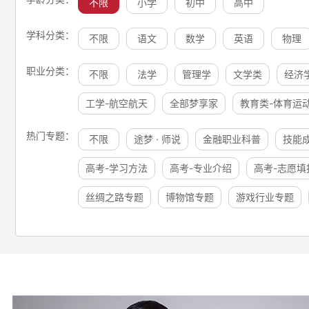
不限
小学
初中
高中
学科分类：
不限
语文
数学
英语
物理
职业分类：
不限
法学
管理学
文学类
经济
工学-航空航天
全部梦享家
教育类-体育运
热门专题：
不限
途梦 · 师说
金融职业科普
技能
高考-学习方法
高考-专业介绍
高考-志愿填
丝绸之路专题
博物馆专题
游戏行业专题