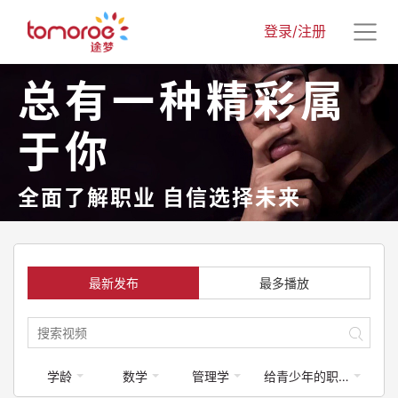
登录/注册
总有一种精彩属
于你
全面了解职业 自信选择未来
最新发布
最多播放
学龄
数学
管理学
给青少年的职业启蒙课