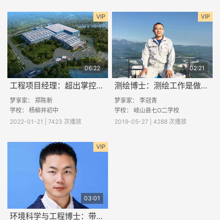
VIP
VIP
06:22
02:21
工程项目经理：超出掌控的事情要善于借力
测绘博士：测绘工作是做什么的？
梦享家：
郑陈新
梦享家：
李冠青
学校： 杨柳井初中
学校：
岐山县七O二学校
2022-01-21 | 7423 次播放
2019-05-27 | 4288 次播放
VIP
03:01
环境科学与工程博士：带你了解PM2.5