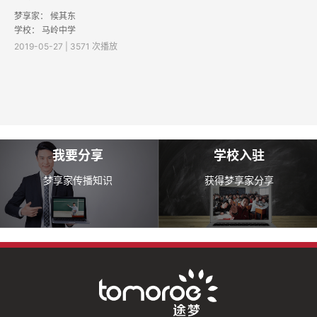
梦享家：
候其东
学校：
马岭中学
2019-05-27 | 3571 次播放
我要分享
学校入驻
梦享家传播知识
获得梦享家分享