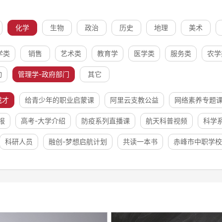
化学
生物
政治
历史
地理
美术
学类
销售
艺术类
教育学
医学类
服务类
农学
动
管理学-政府部门
其它
成才
给青少年的职业启蒙课
阿里云支教公益
网络素养专题
报
高考-大学介绍
防疫系列直播课
航天科普视频
科学
科研人员
融创-梦想启航计划
共读一本书
赤峰市中职学校