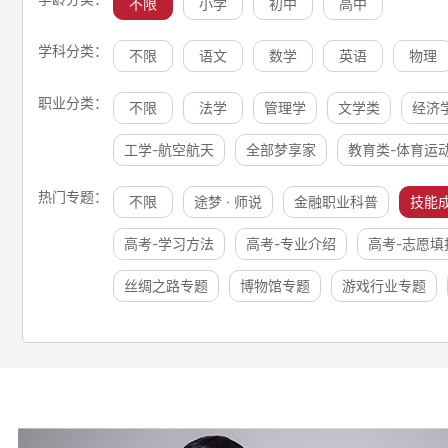
不限
小学
初中
高中
学科分类：
不限
语文
数学
英语
物理
职业分类：
不限
法学
管理学
文学类
经济
工学-航空航天
全部梦享家
教育类-体育运
热门专题：
不限
途梦 · 师说
金融职业科普
技能
高考-学习方法
高考-专业介绍
高考-志愿填
丝绸之路专题
博物馆专题
游戏行业专题