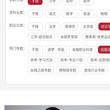
不限
小学
初中
高中
学科分类：
不限
语文
数学
英语
物理
职业分类：
不限
法学
管理学
文学类
经济
工学-航空航天
全部梦享家
教育类-体育运
热门专题：
不限
途梦 · 师说
金融职业科普
技能
高考-学习方法
高考-专业介绍
高考-志愿填
丝绸之路专题
博物馆专题
游戏行业专题