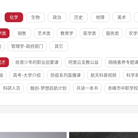
化学
生物
政治
历史
地理
美术
学类
销售
艺术类
教育学
医学类
服务类
农学
动
管理学-政府部门
其它
成才
给青少年的职业启蒙课
阿里云支教公益
网络素养专题
报
高考-大学介绍
防疫系列直播课
航天科普视频
科学
科研人员
融创-梦想启航计划
共读一本书
赤峰市中职学校