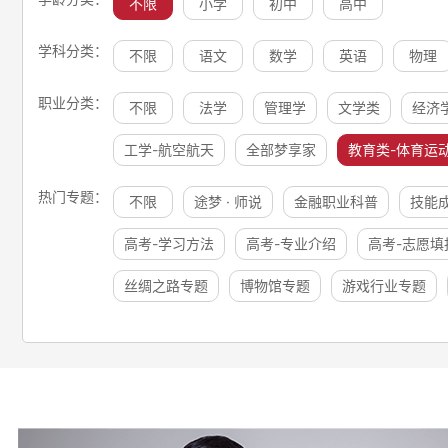
不限
小学
初中
高中
学科分类：
不限
语文
数学
英语
物理
职业分类：
不限
法学
管理学
文学类
经济
工学-航空航天
全部梦享家
教育类-体育运
热门专题：
不限
途梦 · 师说
金融职业科普
技能
高考-学习方法
高考-专业介绍
高考-志愿填
丝绸之路专题
博物馆专题
游戏行业专题