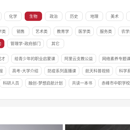
化学
生物
政治
历史
地理
美术
学类
销售
艺术类
教育学
医学类
服务类
农学
动
管理学-政府部门
其它
成才
给青少年的职业启蒙课
阿里云支教公益
网络素养专题
报
高考-大学介绍
防疫系列直播课
航天科普视频
科学
科研人员
融创-梦想启航计划
共读一本书
赤峰市中职学校