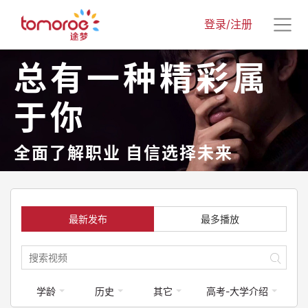
登录/注册
总有一种精彩属
于你
全面了解职业 自信选择未来
最新发布
最多播放
学龄
历史
其它
高考-大学介绍