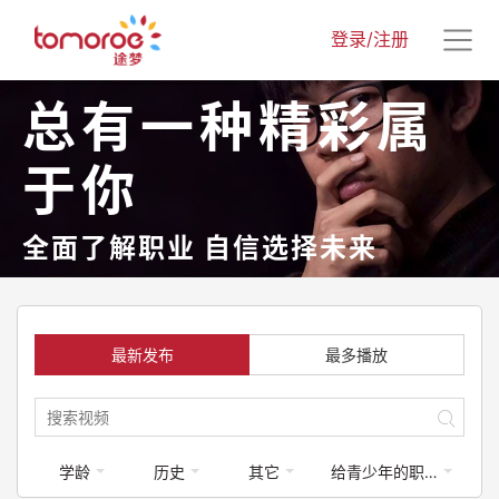
登录/注册
总有一种精彩属
于你
全面了解职业 自信选择未来
最新发布
最多播放
学龄
历史
其它
给青少年的职业启蒙课