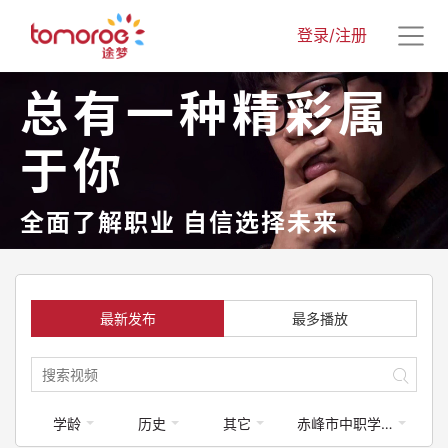
登录/注册
总有一种精彩属
于你
全面了解职业 自信选择未来
最新发布
最多播放
学龄
历史
其它
赤峰市中职学校专业介绍