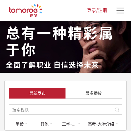
登录/注册
总有一种精彩属
于你
全面了解职业 自信选择未来
最新发布
最多播放
学龄
其他
工学-建筑类
高考-大学介绍