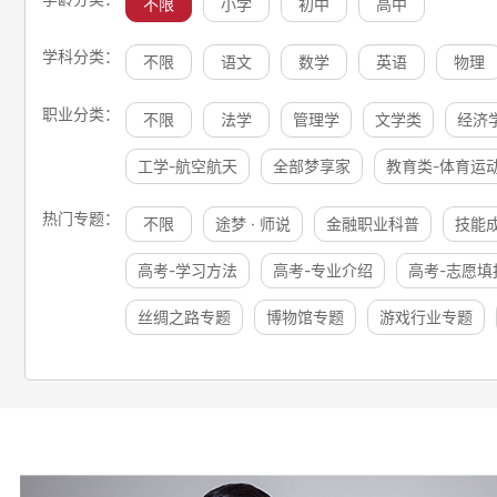
不限
小学
初中
高中
学科分类：
不限
语文
数学
英语
物理
职业分类：
不限
法学
管理学
文学类
经济
工学-航空航天
全部梦享家
教育类-体育运
热门专题：
不限
途梦 · 师说
金融职业科普
技能
高考-学习方法
高考-专业介绍
高考-志愿填
丝绸之路专题
博物馆专题
游戏行业专题