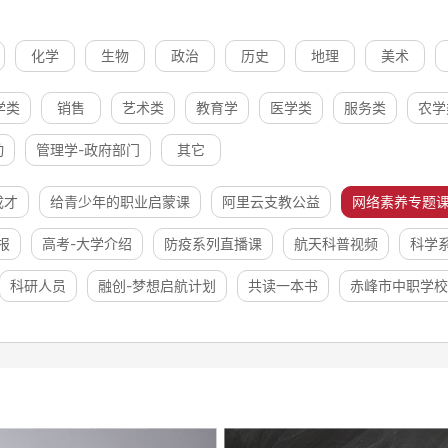
化学
生物
政治
历史
地理
美术
学类
销售
艺术类
教育学
医学类
服务类
农学
动
管理学-政府部门
其它
成才
给青少年的职业启蒙课
阿里云支教公益
网络素养专题
报
高考-大学介绍
防疫系列直播课
航天科普视频
科学
科研人员
融创-梦想启航计划
共读一本书
赤峰市中职学校