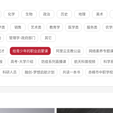
化学
生物
政治
历史
地理
美术
学类
销售
艺术类
教育学
医学类
服务类
农学
动
管理学-政府部门
其它
成才
给青少年的职业启蒙课
阿里云支教公益
网络素养专题
报
高考-大学介绍
防疫系列直播课
航天科普视频
科学
科研人员
融创-梦想启航计划
共读一本书
赤峰市中职学校