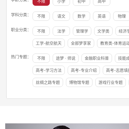
不限
小学
初中
高中
学科分类：
不限
语文
数学
英语
物理
职业分类：
不限
法学
管理学
文学类
经济
工学-航空航天
全部梦享家
教育类-体育运
热门专题：
不限
途梦 · 师说
金融职业科普
技能
高考-学习方法
高考-专业介绍
高考-志愿填
丝绸之路专题
博物馆专题
游戏行业专题