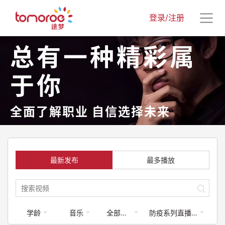
登录/注册
总有一种精彩属
于你
全面了解职业 自信选择未来
最新发布
最多播放
学龄
音乐
全部梦享家
防疫系列直播课