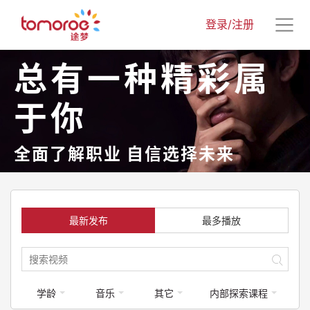
登录/注册
总有一种精彩属
于你
全面了解职业 自信选择未来
最新发布
最多播放
学龄
音乐
其它
内部探索课程