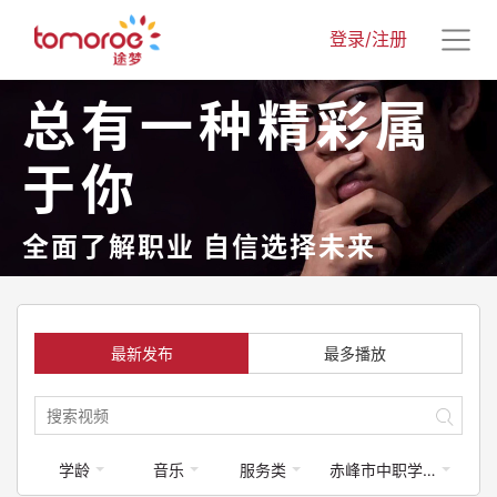
登录/注册
总有一种精彩属
于你
全面了解职业 自信选择未来
最新发布
最多播放
学龄
音乐
服务类
赤峰市中职学校专业介绍