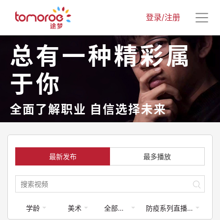
登录/注册
总有一种精彩属
于你
全面了解职业 自信选择未来
最新发布
最多播放
学龄
美术
全部梦享家
防疫系列直播课