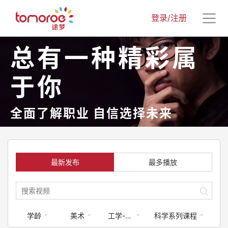
登录/注册
总有一种精彩属
于你
全面了解职业 自信选择未来
最新发布
最多播放
学龄
美术
工学-航空航天
科学系列课程