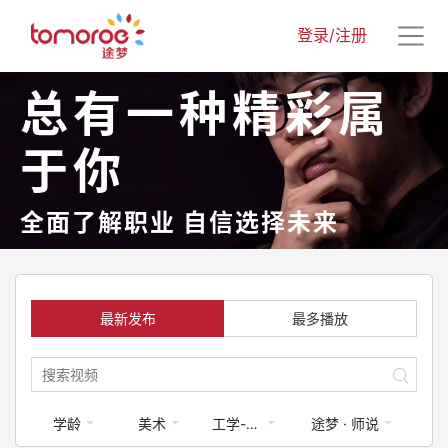
登录/注册
总有一种精彩属
于你
全面了解职业 自信选择未来
最新发布
最多播放
学龄
美术
工学-航空航天
途梦 · 师说