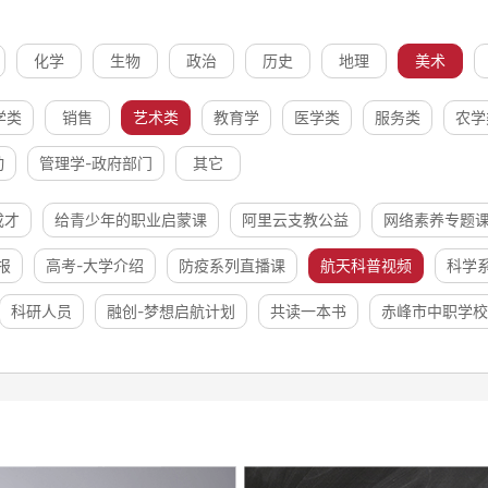
化学
生物
政治
历史
地理
美术
学类
销售
艺术类
教育学
医学类
服务类
农学
动
管理学-政府部门
其它
成才
给青少年的职业启蒙课
阿里云支教公益
网络素养专题
报
高考-大学介绍
防疫系列直播课
航天科普视频
科学
科研人员
融创-梦想启航计划
共读一本书
赤峰市中职学校