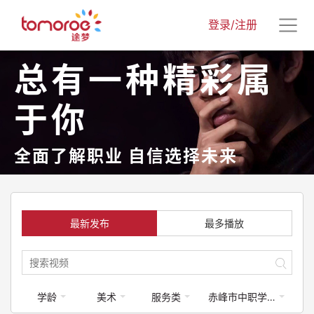
登录/注册
总有一种精彩属
于你
全面了解职业 自信选择未来
最新发布
最多播放
学龄
美术
服务类
赤峰市中职学校专业介绍