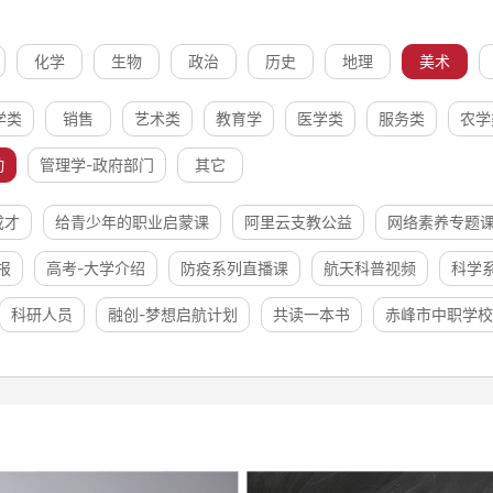
化学
生物
政治
历史
地理
美术
学类
销售
艺术类
教育学
医学类
服务类
农学
动
管理学-政府部门
其它
成才
给青少年的职业启蒙课
阿里云支教公益
网络素养专题
报
高考-大学介绍
防疫系列直播课
航天科普视频
科学
科研人员
融创-梦想启航计划
共读一本书
赤峰市中职学校