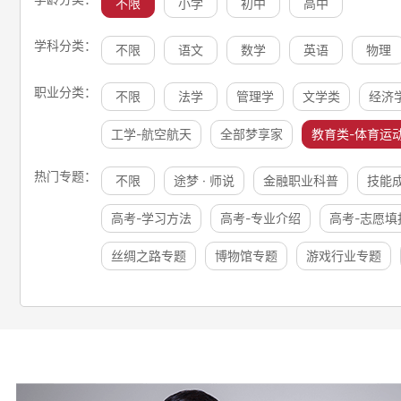
不限
小学
初中
高中
学科分类：
不限
语文
数学
英语
物理
职业分类：
不限
法学
管理学
文学类
经济
工学-航空航天
全部梦享家
教育类-体育运
热门专题：
不限
途梦 · 师说
金融职业科普
技能
高考-学习方法
高考-专业介绍
高考-志愿填
丝绸之路专题
博物馆专题
游戏行业专题