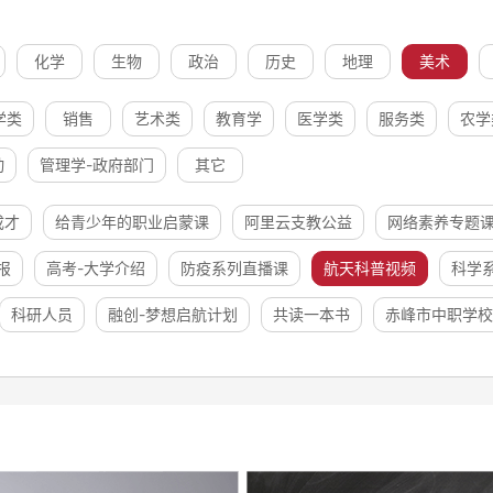
化学
生物
政治
历史
地理
美术
学类
销售
艺术类
教育学
医学类
服务类
农学
动
管理学-政府部门
其它
成才
给青少年的职业启蒙课
阿里云支教公益
网络素养专题
报
高考-大学介绍
防疫系列直播课
航天科普视频
科学
科研人员
融创-梦想启航计划
共读一本书
赤峰市中职学校