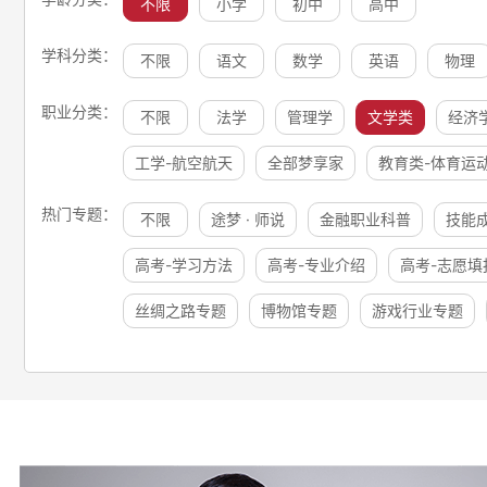
不限
小学
初中
高中
学科分类：
不限
语文
数学
英语
物理
职业分类：
不限
法学
管理学
文学类
经济
工学-航空航天
全部梦享家
教育类-体育运
热门专题：
不限
途梦 · 师说
金融职业科普
技能
高考-学习方法
高考-专业介绍
高考-志愿填
丝绸之路专题
博物馆专题
游戏行业专题