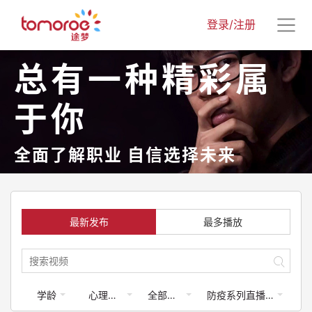
登录/注册
总有一种精彩属
于你
全面了解职业 自信选择未来
最新发布
最多播放
学龄
心理健康
全部梦享家
防疫系列直播课