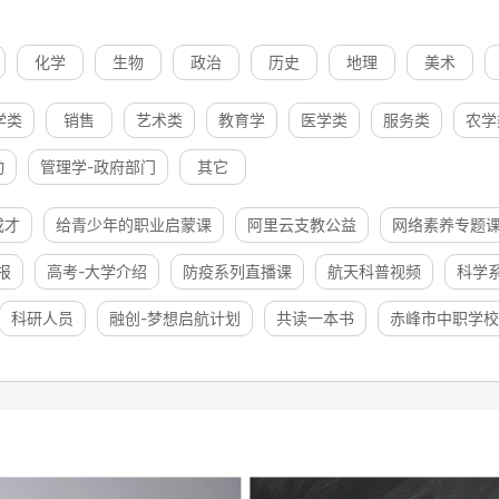
化学
生物
政治
历史
地理
美术
学类
销售
艺术类
教育学
医学类
服务类
农学
动
管理学-政府部门
其它
成才
给青少年的职业启蒙课
阿里云支教公益
网络素养专题
报
高考-大学介绍
防疫系列直播课
航天科普视频
科学
科研人员
融创-梦想启航计划
共读一本书
赤峰市中职学校