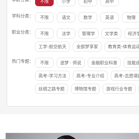
不限
小学
初中
高中
学科分类：
不限
语文
数学
英语
物理
职业分类：
不限
法学
管理学
文学类
经济
工学-航空航天
全部梦享家
教育类-体育运
热门专题：
不限
途梦 · 师说
金融职业科普
技能
高考-学习方法
高考-专业介绍
高考-志愿填
丝绸之路专题
博物馆专题
游戏行业专题