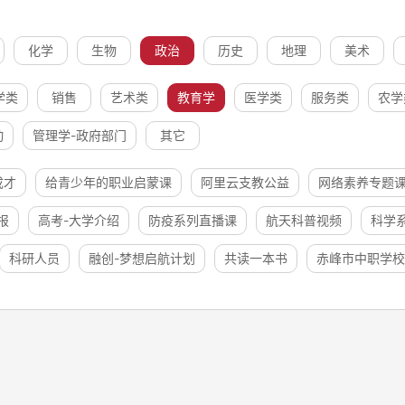
化学
生物
政治
历史
地理
美术
学类
销售
艺术类
教育学
医学类
服务类
农学
动
管理学-政府部门
其它
成才
给青少年的职业启蒙课
阿里云支教公益
网络素养专题
报
高考-大学介绍
防疫系列直播课
航天科普视频
科学
科研人员
融创-梦想启航计划
共读一本书
赤峰市中职学校