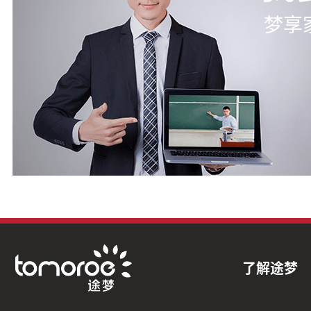
梦享
了解途梦