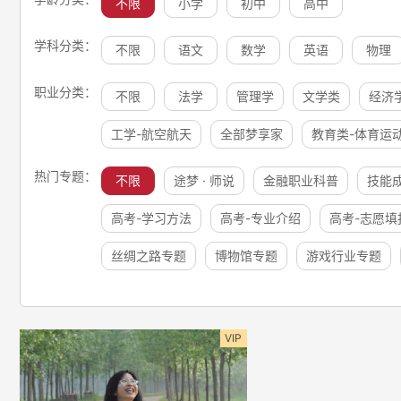
不限
小学
初中
高中
学科分类：
不限
语文
数学
英语
物理
职业分类：
不限
法学
管理学
文学类
经济
工学-航空航天
全部梦享家
教育类-体育运
热门专题：
不限
途梦 · 师说
金融职业科普
技能
高考-学习方法
高考-专业介绍
高考-志愿填
丝绸之路专题
博物馆专题
游戏行业专题
VIP