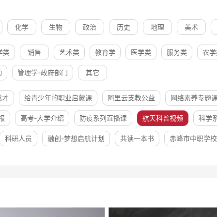
化学
生物
政治
历史
地理
美术
学类
销售
艺术类
教育学
医学类
服务类
农学
动
管理学-政府部门
其它
成才
给青少年的职业启蒙课
阿里云支教公益
网络素养专题
报
高考-大学介绍
防疫系列直播课
航天科普视频
科学
科研人员
融创-梦想启航计划
共读一本书
赤峰市中职学校