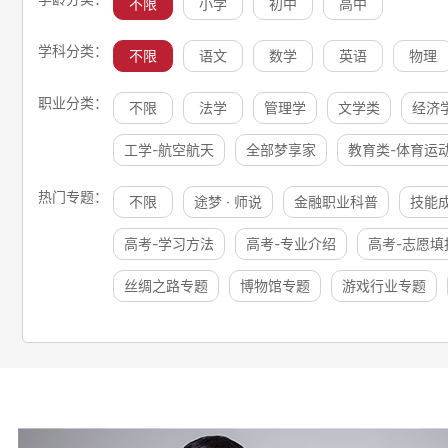
不限
小学
初中
高中
学科分类：
不限
语文
数学
英语
物理
职业分类：
不限
法学
管理学
文学类
经济
工学-航空航天
全部梦享家
教育类-体育运
热门专题：
不限
途梦 · 师说
金融职业科普
技能
高考-学习方法
高考-专业介绍
高考-志愿填
丝绸之路专题
博物馆专题
游戏行业专题