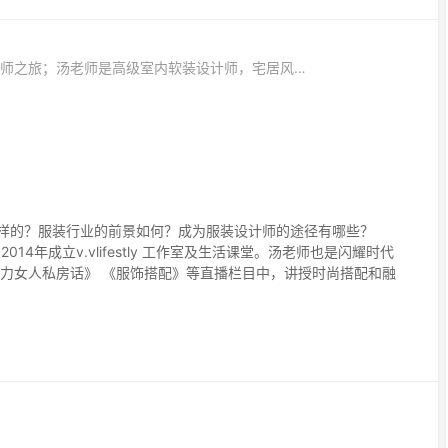
分享主题：一个北漂的设计师之旅；汤老师是高级室内软装设计师，宅居风水设计空间应用师、水木易工作室的创始人。
样的？服装行业的前景如何？成为服装设计师的途径有哪些？
14年成立v.vlifestly 工作室及生活课堂。汤老师也是闪耀时代
力女人私房话》 《服饰搭配》等直播栏目中，讲授时尚搭配和融