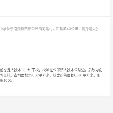
南涧县第二中学位于南涧县西部公郎镇阿黑村，距县城43公里，前身是大独木“五.七”干校，校址在公郎镇大独木公路边，后改为南涧农中。
前身是大独木“五.七”干校，校址在公郎镇大独木公路边，后改为南
至阿黑村。占地面积25667平方米，校舍建筑面积8661平方米。现
率100%。