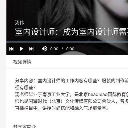
汤伟
室内设计师：成为室内设计师需
Loaded
:
Progress
:
Mute
0%
0%
Current
0:00
/
Duration
0:00
Play
Time
视频详情
分享内容：室内设计师的工作内容有哪些？服装的制作
径有哪些？
汤老师毕业于南京工业大学，是北京headlead国际教育创始人
师也是闪耀时代（北京）文化传媒有限公司合伙人，曾多
直播栏目中，讲授时尚搭配和融入气场能量学。
梦享家简介