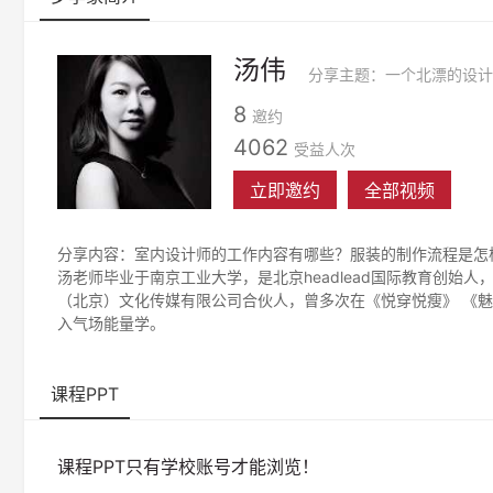
汤伟
8
邀约
4062
受益人次
立即邀约
全部视频
分享内容：室内设计师的工作内容有哪些？服装的制作流程是怎
汤老师毕业于南京工业大学，是北京headlead国际教育创始人，20
（北京）文化传媒有限公司合伙人，曾多次在《悦穿悦瘦》 《魅
入气场能量学。
课程PPT
课程PPT只有学校账号才能浏览！