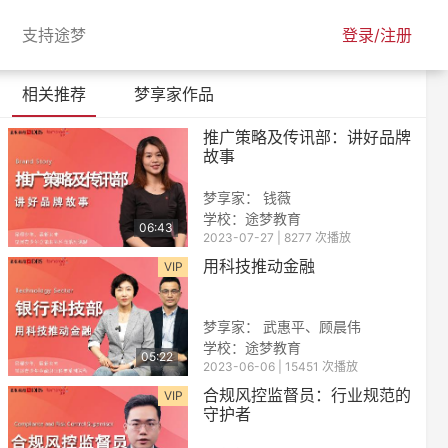
urrent)
(current)
支持途梦
登录/注册
相关推荐
梦享家作品
推广策略及传讯部：讲好品牌
故事
梦享家： 钱薇
学校：
途梦教育
06:43
2023-07-27 | 8277 次播放
用科技推动金融
VIP
梦享家： 武惠平、顾晨伟
学校：途梦教育
05:22
2023-06-06 | 15451 次播放
合规风控监督员：行业规范的
VIP
守护者