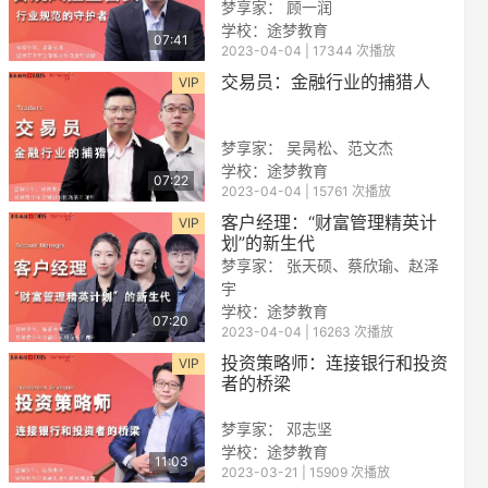
梦享家： 顾一润
学校：途梦教育
07:41
2023-04-04 | 17344 次播放
交易员：金融行业的捕猎人
VIP
梦享家： 吴昺松、范文杰
学校：途梦教育
07:22
2023-04-04 | 15761 次播放
reen
客户经理：“财富管理精英计
VIP
划”的新生代
梦享家： 张天硕、蔡欣瑜、赵泽
宇
学校：途梦教育
07:20
2023-04-04 | 16263 次播放
投资策略师：连接银行和投资
VIP
者的桥梁
梦享家： 邓志坚
学校：
途梦教育
11:03
2023-03-21 | 15909 次播放