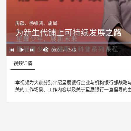
周淼、杨维凯、施岚
为新生代铺上可持续发展之路
Loaded
:
Progress
:
Mute
0%
0%
Current
0:00
/
Duration
7:46
Play
Time
视频详情
本视频为大家分别介绍星展银行企业与机构银行部战略
关的工作场景、工作内容以及关于星展银行一直倡导的主