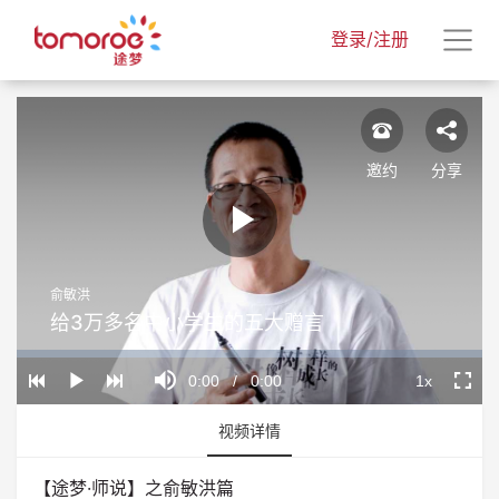
登录/注册
邀约
分享
Play
俞敏洪
Video
给3万多名中小学生的五大赠言
Loaded
:
Progress
:
Mute
0%
0%
Current
0:00
/
Duration
0:00
1x
Play
Playback
Fullscr
Rate
Time
视频详情
【途梦·师说】之俞敏洪篇