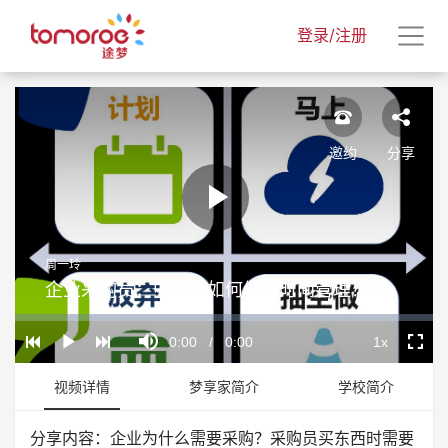
登录/注册
邀约
分享
Play
周一玲
Video
企业采购员：中学生如何做好时间管理？
Loaded
:
Progress
:
Mute
0%
0%
Current
0:00
/
Duration
0:00
1x
Play
Playback
Fullscr
Rate
Time
视频详情
梦享家简介
学校简介
分享内容：企业为什么需要采购？采购员买东西时需要