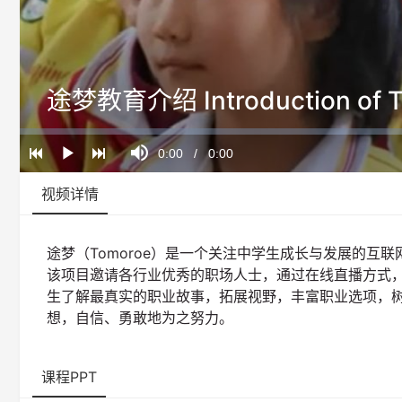
途梦教育介绍 Introduction of 
Loaded
:
Progress
:
Mute
0%
0%
Current
0:00
/
Duration
0:00
Play
Time
视频详情
途梦（Tomoroe）是一个关注中学生成长与发展的互联
该项目邀请各行业优秀的职场人士，通过在线直播方式
生了解最真实的职业故事，拓展视野，丰富职业选项，
想，自信、勇敢地为之努力。
课程PPT