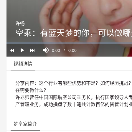
许畅
空乘：有蓝天梦的你，可以做哪
Loaded
:
Progress
:
Mute
0%
0%
Current
0:00
/
Duration
0:00
Play
Time
视频详情
分享内容：这个行业有哪些优势和不足？如何经历挑战？
在需要做什么？
许老师曾任中国国际航空公司乘务长，执行国家领导人专机
产管理业务，成功操盘了数十笔共计数百亿的资管计划
梦享家简介