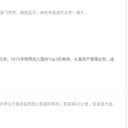
分享主题：我是一名空乘—放飞梦想，拥抱蓝天；徐老师是清华大学－澳大利亚国立大学管理学硕士，兴趣广泛，多才多艺。
务。2015年跨界加入国内Top3的券商，从事资产管理业务，成
南涧县第二中学位于南涧县西部公郎镇阿黑村，距县城43公里，前身是大独木“五.七”干校，校址在公郎镇大独木公路边，后改为南涧农中。