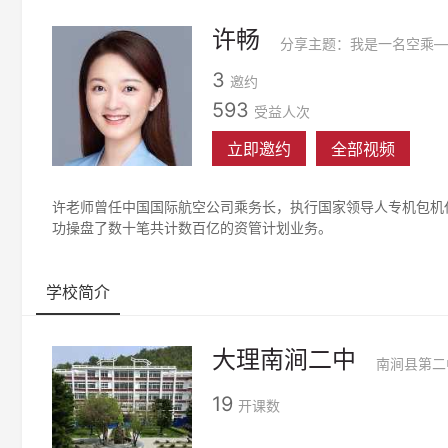
许畅
3
邀约
593
受益人次
立即邀约
全部视频
许老师曾任中国国际航空公司乘务长，执行国家领导人专机包机任
功操盘了数十笔共计数百亿的资管计划业务。
学校简介
大理南涧二中
19
开课数