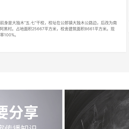
前身是大独木“五.七”干校，校址在公郎镇大独木公路边，后改为南
至阿黑村。占地面积25667平方米，校舍建筑面积8661平方米。现
率100%。
要分享