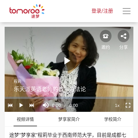
登录/注册
邀约
分享
Play
程莉
Video
乐天派英语老师的教学方法论
Loaded
:
Progress
:
Mute
0%
0%
Current
0:00
/
Duration
0:00
1x
Play
Playback
Fullscr
Rate
Time
视频详情
梦享家简介
学校简介
途梦“梦享家”程莉毕业于西南师范大学，目前是成都七