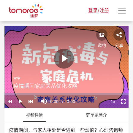
登录/注册
邀约
分享
Play
空空
Video
疫情期间家庭关系优化攻略
Loaded
:
Progress
:
Mute
0%
0%
Current
0:00
/
Duration
0:00
1x
Play
Playback
Fullscr
Rate
Time
视频详情
梦享家简介
疫情期间，与家人相处是否遇到一些烦恼？心理咨询师