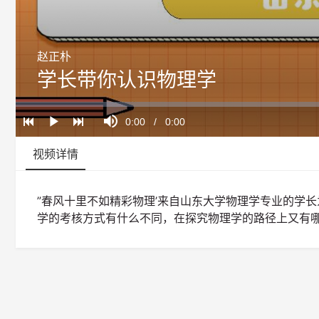
赵正朴
学长带你认识物理学
Loaded
:
Progress
:
Mute
0%
0%
Current
0:00
/
Duration
0:00
Play
Time
视频详情
”春风十里不如精彩物理’来自山东大学物理学专业的学
学的考核方式有什么不同，在探究物理学的路径上又有