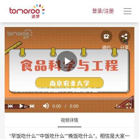
登录/注册
邀约
分享
Play
陈宇
Video
学长带你了解食品科学与工程专业
Loaded
:
Progress
:
Mute
0%
0%
Current
0:00
/
Duration
0:00
1x
Play
Playback
Fullscr
Rate
Time
视频详情
“早饭吃什么”“中饭吃什么”“晚饭吃什么”，相信是大家一