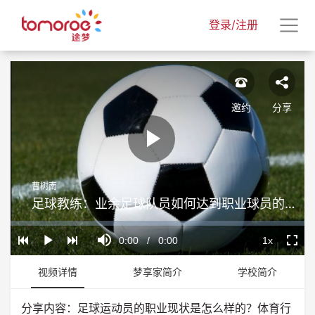
登录/注册
邀约
分享
Play
曹树南
Video
足球教练：业余足球队员如何达到职业球员的水平
Loaded
:
Progress
:
Mute
0%
0%
Current
0:00
/
Duration
0:00
1x
Play
Playback
Fullscr
Rate
Time
视频详情
梦享家简介
学校简介
分享内容：足球运动员的职业现状是怎么样的？体育行