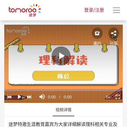
登录/注册
邀约
分享
Play
陈位
Video
理科解读
Loaded
:
Progress
:
Mute
0%
0%
Current
0:00
/
Duration
0:00
1x
Play
Playback
Fullscr
Rate
Time
视频详情
途梦特邀生涯教育嘉宾为大家详细解读理科相关专业及