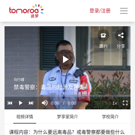
登录/注册
邀约
分享
Play
马行峰
Video
禁毒警察：毒品的起源及种类
Loaded
:
Progress
:
Mute
0%
0%
Current
0:00
/
Duration
0:00
1x
Play
Playback
Fullscr
Rate
Time
视频详情
梦享家简介
学校简介
课程内容：为什么要远离毒品？戒毒警察都要做些什么