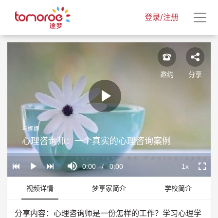
登录/注册
邀约
分享
Play
马娜娜
Video
心理咨询师：一个真实的心理咨询案例
Loaded
:
Progress
:
Mute
0%
0%
Current
0:00
/
Duration
0:00
1x
Play
Playback
Fullscr
Rate
Time
视频详情
梦享家简介
学校简介
分享内容：心理咨询师是一份怎样的工作？学习心理学