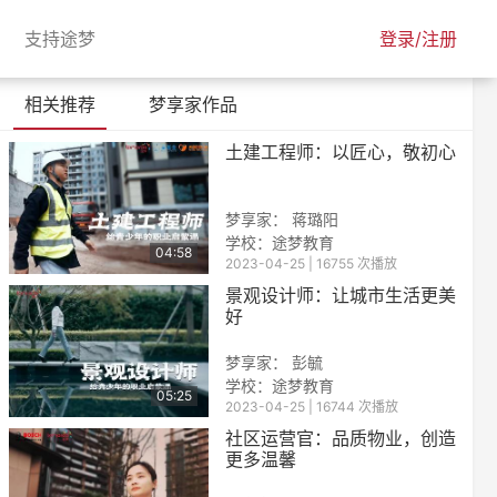
urrent)
(current)
支持途梦
登录/注册
相关推荐
梦享家作品
土建工程师：以匠心，敬初心
梦享家： 蒋璐阳
学校：
途梦教育
04:58
2023-04-25 | 16755 次播放
景观设计师：让城市生活更美
好
梦享家： 彭毓
学校：
途梦教育
05:25
2023-04-25 | 16744 次播放
社区运营官：品质物业，创造
更多温馨