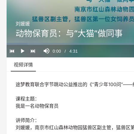
刘媛媛
动物保育员：与“大猫”做同事
Loaded
:
Progress
:
Mute
0%
0%
Current
0:00
/
Duration
4:31
Play
Time
视频详情
途梦教育联合字节跳动公益推出的《“青少年100问”—
课程主题：
我是一名动物保育员
讲师简介：
刘媛媛，南京市红山森林动物园猛兽区副主管，猛兽区第