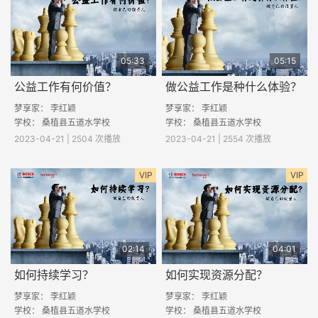
05:33
05:15
公益工作有何价值？
做公益工作是种什么体验？
梦享家： 李红颖
梦享家： 李红颖
学校：
桑植县五道水学校
学校：
桑植县五道水学校
2023-04-21 | 2504 次播放
2023-04-21 | 2554 次播放
VIP
VIP
02:14
04:01
如何持续学习？
如何实现资源分配？
梦享家： 李红颖
梦享家： 李红颖
学校：
桑植县五道水学校
学校：
桑植县五道水学校