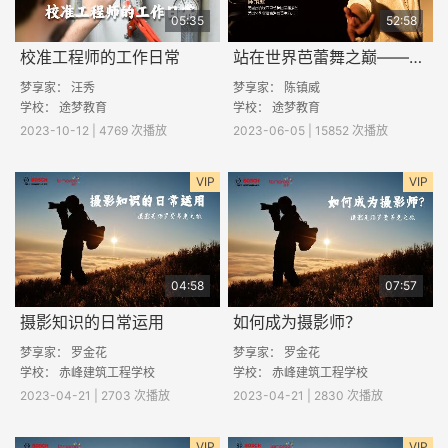
05:35
52:58
校准工程师的工作日常
站在世界芭蕾舞之巅——中国男孩陈镇威勇闯纽约，披荆斩棘圆梦之路
梦享家： 汪秀
梦享家： 陈镇威
学校： 途梦教育
学校：
途梦教育
2023-10-12 | 4769 次播放
2023-06-05 | 15852 次播放
VIP
VIP
04:58
07:57
摄影知识的日常运用
如何成为摄影师？
梦享家：
罗金花
梦享家：
罗金花
学校：
赤峰建筑工程学校
学校：
赤峰建筑工程学校
2023-04-21 | 2703 次播放
2023-04-21 | 2830 次播放
VIP
VIP