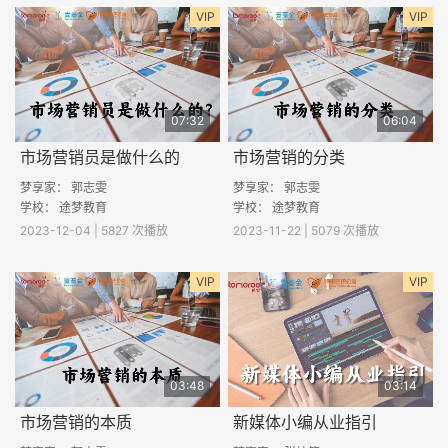
VIP
VIP
07:32
06:04
市场营销员是做什么的
市场营销的分类
梦享家： 郭志雯
梦享家： 郭志雯
学校： 途梦教育
学校： 途梦教育
2023-12-04 | 5827 次播放
2023-11-22 | 5079 次播放
VIP
VIP
03:48
03:14
市场营销的本质
新媒体小编从业指引