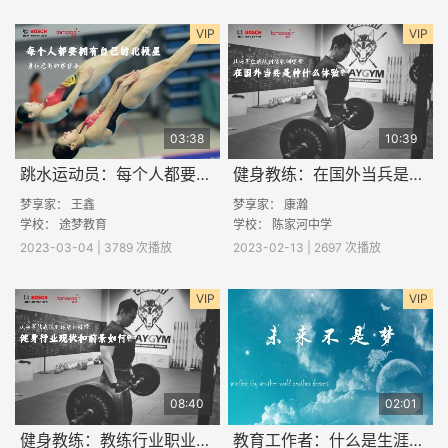
VIP
VIP
03:38
10:39
跳水运动员：每个人都要有一颗自己的“北极星”
健身教练：在国外当兵是一段什么样的经历
梦享家：
王鑫
梦享家：
康瀚
学校：
途梦教育
学校： 陈家河中学
2023-03-04 | 3789 次播放
2023-02-13 | 2697 次播放
VIP
VIP
08:40
02:01
健身教练：教练行业职业面面观
教育工作者：什么是生涯规划？