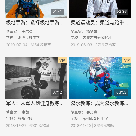
01:41
02:36
极地导游：选择极地导游这一职业的快乐之处
柔道运动员：柔道与跆拳道的区别
梦享家：
王尔晴
梦享家：
杨梦蝶
学校：
坝湾民族中学
学校：
内蒙古自治区呼和浩特市第二十七中学
2019-07-04 | 6154 次播放
2019-06-03 | 3716 次播放
VIP
VIP
07:12
03:53
军人：从军人到健身教练，他经历了什么？
潜水教练：成为潜水教练的挑战
梦享家：
康瀚
梦享家：
关晓寒
学校： 多所学校
学校：
常州市朝阳中学
2018-12-27 | 6901 次播放
2018-11-20 | 3616 次播放