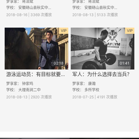
梦享家：
蒋治斌
梦享家：
蒋治斌
学校：
安徽砀山县秋实中学
学校：
安徽砀山县秋实中学
2018-08-16 | 3369 次播放
2018-08-13 | 5133 次播放
VIP
VIP
02:18
01:41
游泳运动员：有目标就要坚持
军人：为什么选择去当兵？
梦享家：
钟家鸣
梦享家：
康瀚
学校：
大理南涧二中
学校： 多所学校
2018-08-13 | 2920 次播放
2018-07-25 | 4191 次播放