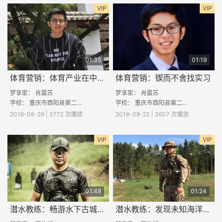
VIP
VIP
01:35
01:19
体育营销：体育产业在中国发展现状及前景
体育营销：锲而不舍找实习
梦享家：
肖震苏
梦享家：
肖震苏
学校：
重庆市酉阳县第二中学
学校：
重庆市酉阳县第二中学
2018-08-29 | 3772 次播放
2018-08-22 | 3607 次播放
VIP
VIP
01:48
01:24
潜水教练：畅游水下古城—考古潜水
潜水教练：发现未知海洋的唯一途径