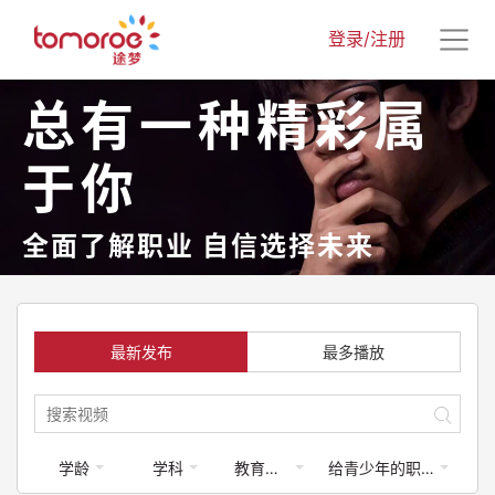
登录/注册
总有一种精彩属
于你
全面了解职业 自信选择未来
最新发布
最多播放
学龄
学科
教育类-体育运动
给青少年的职业启蒙课