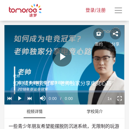
登录/注册
邀约
分享
Play
老帅
Video
如何成为电竞冠军？老帅独家分享电竞心路
Loaded
:
Progress
:
Mute
0%
0%
Current
0:00
/
Duration
0:00
1x
Play
Playback
Fullscr
Rate
Time
视频详情
学校简介
一些青少年朋友希望能摆脱防沉迷系统，无限制的玩游