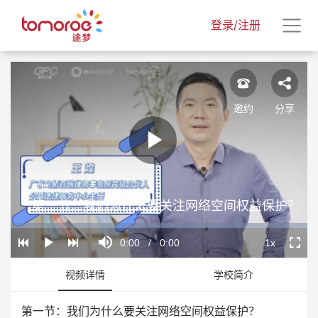
登录/注册
邀约
分享
Play
王煌
Video
第一节：我们为什么要关注网络空间权益保护？
Loaded
:
Progress
:
Mute
0%
0%
Current
0:00
/
Duration
0:00
1x
Play
Playback
Fullscr
Rate
Time
视频详情
学校简介
第一节：我们为什么要关注网络空间权益保护？